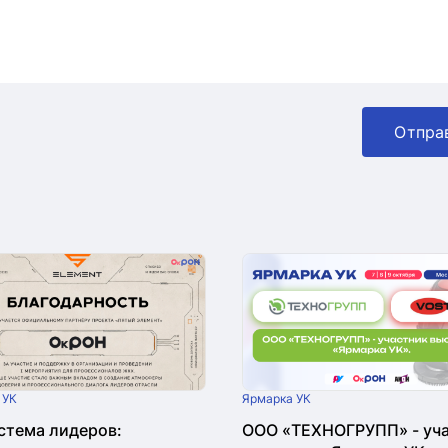
Отпра
 УК
Ярмарка УК
стема лидеров:
ООО «ТЕХНОГРУПП» - уч