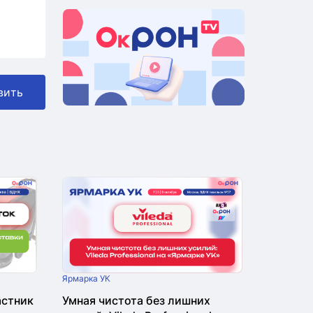
вить
Ярмарка УК
астник
Умная чистота без лишних