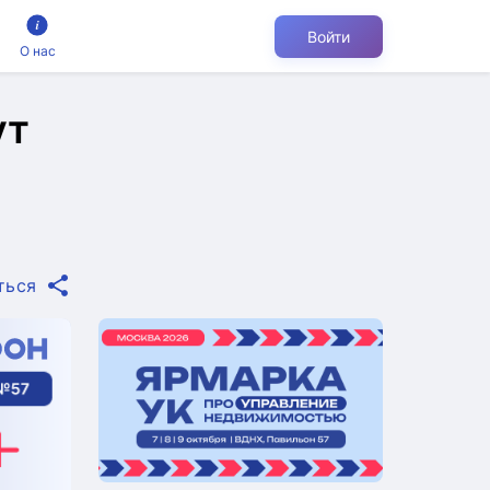
Войти
О нас
ут
ться