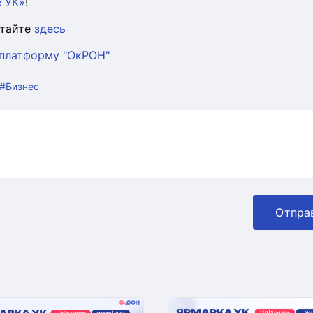
 УК»
!
тайте
здесь
 платформу "ОкРОН"
#Бизнес
Отпра