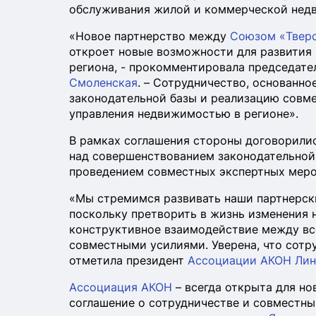
обслуживания жилой и коммерческой нед
«Новое партнерство между
Союзом «Тверс
откроет новые возможности для развития
региона, - прокомментировала председат
Смоленская
. – Сотрудничество, основанно
законодательной базы и реализацию совме
управления недвижимостью в регионе».
В рамках соглашения стороны договорилис
над совершенствованием законодательной
проведением совместных экспертных мероп
«Мы стремимся развивать наши партнерски
поскольку претворить в жизнь изменения 
конструктивное взаимодействие между все
совместными усилиями. Уверена, что сотр
отметила президент
Ассоциации АКОН
Лин
Ассоциация АКОН
– всегда открыта для но
соглашение о сотрудничестве и совместны