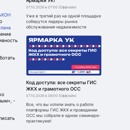
Ярмарки УК!
07.10.2026 в 07:00
(Оффлайн)
АКОН
Уже в третий раз на одной площадке
о
соберутся лидеры рынка
обслуживания недвижимости
лана
ление
ивность
ботать
Код доступа: все секреты ГИС
ЖКХ и грамотного ОСС
ко
07.10.2026 в 08:00
(Оффлайн)
ым», -
Все, что вы хотели знать о работе
платформы ГИС ЖКХ и проведении
ОСС мы собрали в одном семинаре-
писать
практикуме!