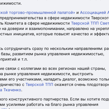
вижимости.
кой торгово-промышленной палатой»
и
Ассоциацией 
 предпринимательства в сфере недвижимости Тверског
ель Комитета в сфере недвижимости
Тверской ТПП
Свет
е на доверии и взаимопонимании, направлено на укреп
стных инициатив, которые повысят качество и эффект
ь сотрудничать сразу по нескольким направлениям: ра
 базы, развитием рынка управления недвижимостью,
риятий и т.п.
е связи с коллегами во всех регионах нашей страны,
на рынке управления недвижимости, выстроить
ми его участниками, наладить диалог, возможно толь
удничество с
Тверской ТПП
окажется очень плодотворн
а Ткаченко
.
вого конструктивного партнерства. Если вы хотите под
ми усилиями работать на благо рынка управления