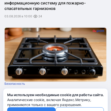
информационную систему для пожарно-
спасательных гарнизонов
03.08.2026 в 10:00
24
Безопасность
В МВД напомнили правила безопасности при
Мы используем необходимые cookie для работы сайта.
допуске газовщиков в жилье
Аналитические cookie, включая Яндекс.Метрику,
применяются только с вашего разрешения.
04.08.2026 в 11:00
22