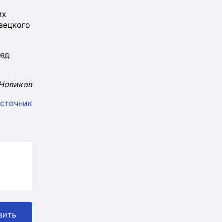
их
вецкого
ред
Новиков
сточник
вить