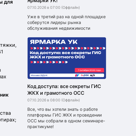
Ярмарки УК!
ы для
07.10.2026 в 07:00
(Оффлайн)
Уже в третий раз на одной площадке
соберутся лидеры рынка
обслуживания недвижимости
ытяжки,
41
в
лах
Код доступа: все секреты ГИС
ЖКХ и грамотного ОСС
нник
07.10.2026 в 08:00
(Оффлайн)
Все, что вы хотели знать о работе
ства
платформы ГИС ЖКХ и проведении
ртирах;
ОСС мы собрали в одном семинаре-
практикуме!