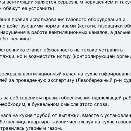
мы вентиляции является серьезным нарушением и так
и обяжут ее устранить);
ния правил использования газового оборудования и
и с действующими нормативами (кстати, газовщики об
 нарушения в работе вентиляционных каналов, а дальн
обственника).
ственника станет обязанность не только устранить
тяжки, но и возместить истцу (контролирующей орган
перекрыла вентиляционный канал на кухне гофрированн
лей за проведенную экспертизу (Левобережный р-й суд 
ль за соблюдением правил обеспечения надлежащей ра
необходим, в буквальном смысле этого слова.
нала на кухне трубой от вытяжки, вместе с установле
бственнице квартиры жизни: используя на кухне газов
отравилась угарным газом.