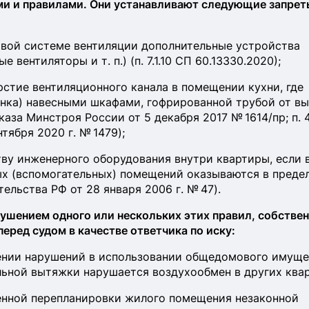
и и правилами. Они устанавливают следующие запрет
вой системе вентиляции дополнительные устройства
вентиляторы и т. п.) (п. 7.1.10 СП 60.13330.2020);
стие вентиляционного канала в помещении кухни, где
онка) навесными шкафами, гофрированной трубой от в
каза Минстроя России от 5 декабря 2017 № 1614/пр; п. 
тября 2020 г. № 1479);
ву инженерного оборудования внутри квартиры, если 
ых (вспомогательных) помещений оказываются в преде
ельства РФ от 28 января 2006 г. № 47).
рушением одного или нескольких этих правил, собстве
еред судом в качестве ответчика по иску:
ении нарушений в использовании общедомового имуще
ильной вытяжки нарушается воздухообмен в других ква
енной перепланировки жилого помещения незаконной