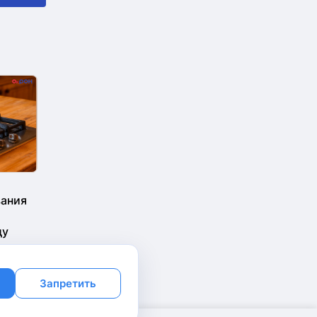
вания
ду
Запретить