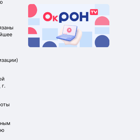
ую
язаны
ейшее
изации)
ой
г.
боты
нным
ую