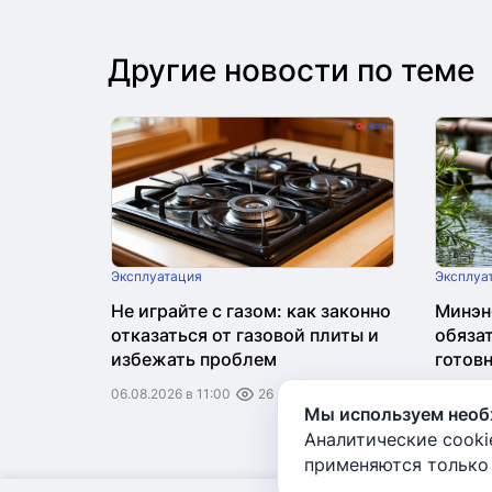
Другие новости по теме
Эксплуатация
Эксплуа
Не играйте с газом: как законно
Минэн
отказаться от газовой плиты и
обяза
избежать проблем
готовн
06.08.2026 в 11:00
26
06.08.20
Мы используем необх
Аналитические cooki
применяются только 