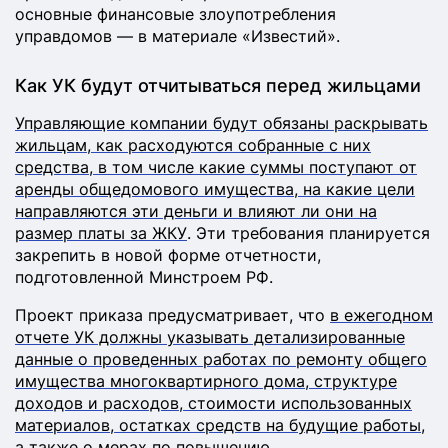
основные финансовые злоупотребления
управдомов — в материале «Известий».
Как УК будут отчитываться перед жильцами
Управляющие компании будут обязаны раскрывать
жильцам, как расходуются собранные с них
средства, в том числе какие суммы поступают от
аренды общедомового имущества, на какие цели
направляются эти деньги и влияют ли они на
размер платы за ЖКУ
. Эти требования планируется
закрепить в новой форме отчетности,
подготовленной Минстроем РФ.
Проект приказа предусматривает, что
в ежегодном
отчете УК должны указывать детализированные
данные о проведенных работах по ремонту общего
имущества многоквартирного дома, структуре
доходов и расходов, стоимости использованных
материалов, остатках средств на будущие работы,
а также о мерах по повышению