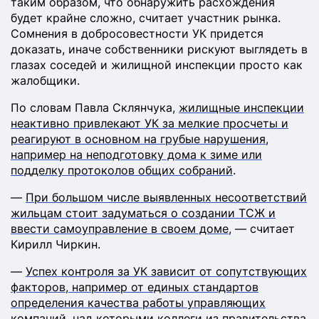
таким образом, что обнаружить расхождения
будет крайне сложно, считает участник рынка.
Сомнения в добросовестности УК придется
доказать, иначе собственники рискуют выглядеть в
глазах соседей и жилищной инспекции просто как
жалобщики.
По словам Павла Склянчука,
жилищные инспекции
неактивно привлекают УК за мелкие просчеты и
реагируют в основном на грубые нарушения,
например на неподготовку дома к зиме или
подделку протоколов общих собраний
.
—
При большом числе выявленных несоответствий
жильцам стоит задуматься о создании ТСЖ и
ввести самоуправление в своем доме
, — считает
Кирилл Чиркин.
—
Успех контроля за УК зависит от сопутствующих
факторов, например от единых стандартов
определения качества работы управляющих
компаний, над которыми коллеги из правительства