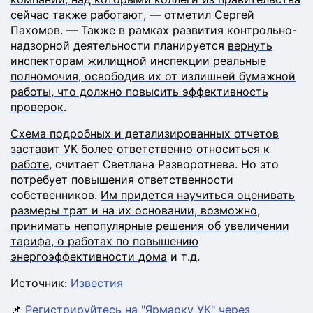
сейчас также работают
, — отметил Сергей
Пахомов. — Также в рамках развития контрольно-
надзорной деятельности планируется
вернуть
инспекторам жилищной инспекции реальные
полномочия, освободив их от излишней бумажной
работы, что должно повысить эффективность
проверок
.
Схема подробных и детализированных отчетов
заставит УК более ответственно относиться к
работе
, считает Светлана Разворотнева. Но это
потребует повышения ответственности
собственников.
Им придется научиться оценивать
размеры трат и на их основании, возможно,
принимать непопулярные решения об увеличении
тарифа, о работах по повышению
энергоэффективности дома
и т.д.
Источник:
Известия
📌
Регистрируйтесь на "Ярмарку УК" через