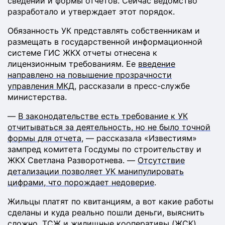
сведений и формы отчетов. Сейчас ведомство
разработало и утверждает этот порядок.
Обязанность УК представлять собственникам и
размещать в государственной информационной
системе ГИС ЖКХ отчеты отнесена к
лицензионным требованиям. Ее
введение
направлено на повышение прозрачности
управления МКД
, рассказали в пресс-службе
министерства.
—
В законодательстве есть требование к УК
отчитываться за деятельность, но не было точной
формы для отчета
, — рассказала «Известиям»
зампред комитета Госдумы по строительству и
ЖКХ Светлана Разворотнева. —
Отсутствие
детализации позволяет УК манипулировать
цифрами, что порождает недоверие
.
Жильцы платят по квитанциям, а вот какие работы
сделаны и куда реально пошли деньги, выяснить
сложно. ТСЖ и жилищные кооперативы (ЖСК)