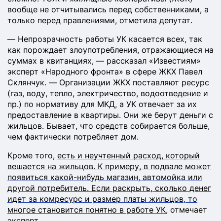
вообще не отчитывались перед собственниками, а
только перед правлениями, отметила депутат.
— Непрозрачность работы УК касается всех, так
как порождает злоупотребления, отражающиеся на
суммах в квитанциях, — рассказал «Известиям»
эксперт «Народного фронта» в сфере ЖКХ Павел
Склянчук. — Организации ЖКХ поставляют ресурс
(газ, воду, тепло, электричество, водоотведение и
пр.) по нормативу для МКД, а УК отвечает за их
предоставление в квартиры. Они же берут деньги с
жильцов. Бывает, что средств собирается больше,
чем фактически потребляет дом.
Кроме того,
есть и неучтенный расход, который
вешается на жильцов. К примеру, в подвале может
появиться какой-нибудь магазин, автомойка или
другой потребитель. Если раскрыть, сколько денег
идет за комресурс и размер платы жильцов, то
многое становится понятно в работе УК
, отмечает
эксперт.