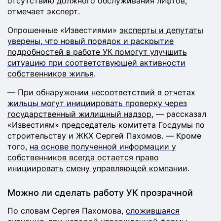
отсутствию должного обслуживания лифтов,
отмечает эксперт.
Опрошенные «Известиями»
эксперты и депутаты
уверены, что новый порядок и раскрытие
подробностей в работе УК помогут улучшить
ситуацию при соответствующей активности
собственников жилья
.
—
При обнаружении несоответствий в отчетах
жильцы могут инициировать проверку через
государственный жилищный надзор
, — рассказал
«Известиям» председатель комитета Госдумы по
строительству и ЖКХ Сергей Пахомов. — Кроме
того,
на основе полученной информации у
собственников всегда остается право
инициировать смену управляющей компании
.
Можно ли сделать работу УК прозрачной
По словам Сергея Пахомова,
сложившаяся