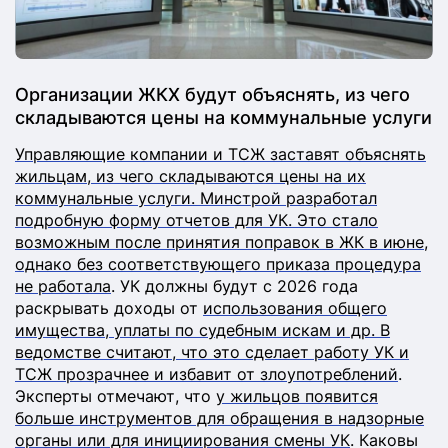
Организации ЖКХ будут объяснять, из чего
складываются цены на коммунальные услуги
Управляющие компании и ТСЖ заставят объяснять
жильцам, из чего складываются цены на их
коммунальные услуги. Минстрой разработал
подробную форму отчетов для УК. Это стало
возможным после принятия поправок в ЖК в июне,
однако без соответствующего приказа процедура
не работала
. УК должны будут с 2026 года
раскрывать доходы от
использования общего
имущества, уплаты по судебным искам и др. В
ведомстве считают, что это сделает работу УК и
ТСЖ прозрачнее и избавит от злоупотреблений
.
Эксперты отмечают, что
у жильцов появится
больше инструментов для обращения в надзорные
органы или для инициирования смены УК
. Каковы