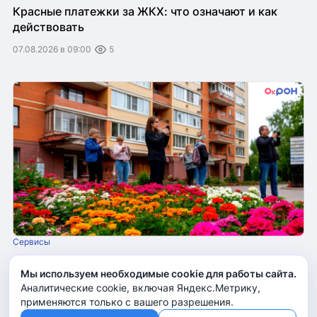
Красные платежки за ЖКХ: что означают и как
действовать
07.08.2026 в 09:00
5
Сервисы
«Яндекс Карты» не дают жителям Подмосковья
Мы используем необходимые cookie для работы сайта.
хвалить свою управляющую компанию
Аналитические cookie, включая Яндекс.Метрику,
применяются только с вашего разрешения.
07.08.2026 в 11:00
4