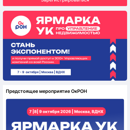
Визуальный порядок заметен сразу: меньше
мусора, запахов и жалоб.
Для управляющих компаний это не только способ
сэкономить на вывозе ТКО, но и инструмент
формирования доверия со стороны жильцов и
проверяющих. Ведь чистота и рациональность
сегодня- часть профессиональной культуры
управления.
WastePro 1100- инженерный минимализм,
доведённый до экономического и экологического
максимума!
Предстоящее мероприятие ОкРОН
https://wastepro.su/