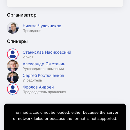
Организатор
Никита Чулочников
Президент
Спикеры
Станислав Насиковский
юрист
Александр Сметанин
Руководитель компании
Сергей Костюченков
Учредитель
Фролов Андрей
Председатель правления
This
is
a
The media could not be loaded, either because the server
modal
window.
or network failed or because the format is not supported.