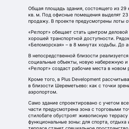
Общая площадь здания, состоящего из 29 
кв. м. Под офисные помещения выделят 23 
продажу. В проекте предусмотрены лоты от
«Ре:порт» обещает стать центром деловой
хорошей транспортной доступности. Рядо
«Беломорская» – в 8 минутах ходьбы. До 
В непосредственной близости реализуется 
социальные объекты, новую набережную и 
«Ре:порт» создаст рабочие места в новом 
Кроме того, в Plus Development рассчитыв
в близости Шереметьево: как с точки зрен
аэропортом.
Само здание спроектировано с учетом всех
части предусмотрена зона с торговыми то
стилобате обустроят живописную террасу п
функциональные зоны: для спорта, отдыха
террасе станет специальное пространство