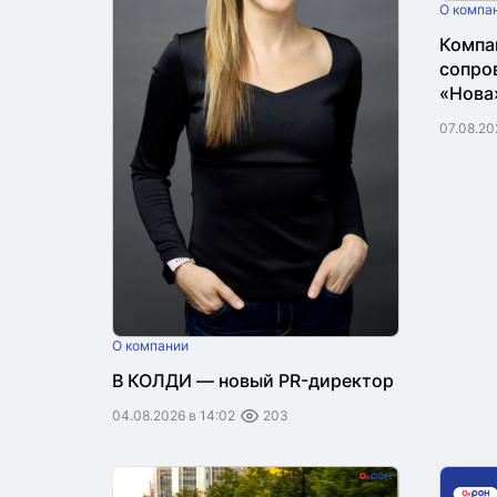
О компа
Компа
сопро
«Нова
07.08.20
О компании
В КОЛДИ — новый PR-директор
04.08.2026 в 14:02
203