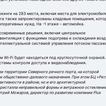
ркинги на 283 места, включая места для электромобил
инга также запроектированы кладовые помещения, кот
поративных нужд. На -1 этаже – автомойка.
 современные решения, включая центральное
вентиляция с функциями подогрева и охлаждения возд
нтеллектуальной системой управления потоком пассаж
 Wi-Fi будет находиться под круглосуточной охраной.
стемы контроля доступа и видеонаблюдения.
и территории Северного речного порта, на которой
и общественно-делового назначения. При этом БЦ «Ре:
активности в районе, но и его архитектурной
кристалла неправильной формы и витражное остеклени
итрий Можаров, директор по развитию компании Plus