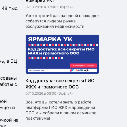
Ярмарки УК!
07.10.2026 в 07:00
(Оффлайн)
 48 тыс.
Уже в третий раз на одной площадке
соберутся лидеры рынка
обслуживания недвижимости
ь, а БЦ
есованы
Код доступа: все секреты ГИС
аботы с
ЖКХ и грамотного ОСС
07.10.2026 в 08:00
(Оффлайн)
ной
Все, что вы хотели знать о работе
 Еще на
платформы ГИС ЖКХ и проведении
ОСС мы собрали в одном семинаре-
практикуме!
очкой на
ких