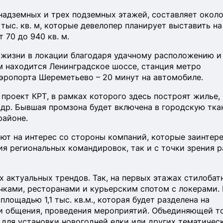
надземных и трех подземных этажей, составляет около
тыс. кв. м, которые девелопер планирует выставить на
 70 до 940 кв. м.
 жизни в локации благодаря удачному расположению и
м находится Ленинградское шоссе, станция метро
аэропорта Шереметьево – 20 минут на автомобиле.
проект КРТ, в рамках которого здесь построят жилье,
др. Бывшая промзона будет включена в городскую ткан
районе.
ают на интерес со стороны компаний, которые заинтер
ия региональных командировок, так и с точки зрения р
 актуальных трендов. Так, на первых этажах стилобат
чками, ресторанами и курьерским спотом с локерами.
лощадью 1,1 тыс. кв.м., которая будет разделена на
 и общения, проведения мероприятий. Объединяющей т
 для установки новогодней елки или других тематичес