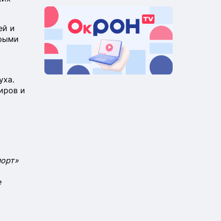
ей и
орыми
уха.
иров и
порт»
е