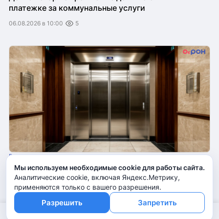
платежке за коммунальные услуги
06.08.2026 в 10:00
5
Ремонт
Мы используем необходимые cookie для работы сайта.
Неподъемный заказ
Аналитические cookie, включая Яндекс.Метрику,
применяются только с вашего разрешения.
06.08.2026 в 09:00
5
Разрешить
Запретить
Ещё
© 2015–2026 ООО «В Групп»