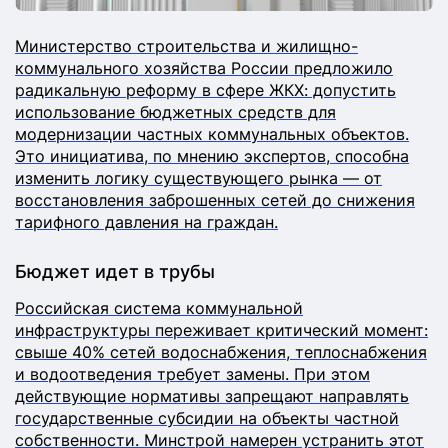
Министерство строительства и жилищно-
коммунального хозяйства России предложило
радикальную реформу в сфере ЖКХ: допустить
использование бюджетных средств для
модернизации частных коммунальных объектов.
Это инициатива, по мнению экспертов, способна
изменить логику существующего рынка — от
восстановления заброшенных сетей до снижения
тарифного давления на граждан.​
Бюджет идет в трубы
Российская система коммунальной
инфраструктуры переживает критический момент:
свыше 40% сетей водоснабжения, теплоснабжения
и водоотведения требует замены. При этом
действующие нормативы запрещают направлять
государственные субсидии на объекты частной
собственности. Минстрой намерен устранить этот