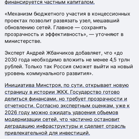
финансируется частным капиталом.
«Механизм бюджетного участия в концессионных
проектах позволит развязать узел, мешавший
обновлению сетей. Главное — сохранять
прозрачность и эффективность», — уточняют в
министерстве.
Эксперт Андрей Жбанчиков добавляет, что «до
2030 года необходимо вложить не менее 4,5 трлн
рублей. Только так Россия сможет выйти на новый
уровень коммунального развития».
Инициатива Минстроя, по сути, открывает новую
страницу в истории ЖКХ. Государство готово
делиться финансами, но требует прозрачности и
отчетности. Согласно экспертным оценкам, уже к
2026 году можно ожидать удвоения объемов
модернизации сетей, что частично остановит
деградацию инфраструктуры и сделает отрасль
привлекательной для инвестиций.​