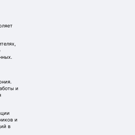
оляет
телях,
о
нных.
ония.
аботы и
я
ации
ников и
ий в