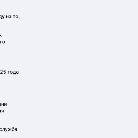
у на то,
х
го
25 года
зни
ия
 служба