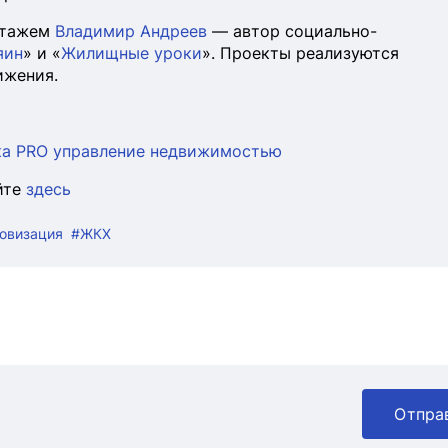
стажем
Владимир Андреев
— автор социально-
яин
» и «
Жилищные уроки
». Проекты реализуются
ижения.
вка PRO управление недвижимостью
йте
здесь
овизация
#ЖКХ
Отпра