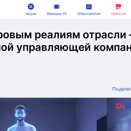
Акции
Ярмарка УК
Мероприятия
Новости
ровым реалиям отрасли
ной управляющей компа
Подели