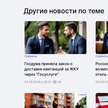
Другие новости по теме
Сервисы
Сервис
Госдума приняла закон о
Росси
доставке квитанций за ЖКУ
возмо
через "Госуслуги"
отель
"Макс
03.08.2026 в 08:00
34
03.08.20