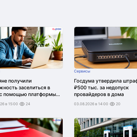
ы
Сервисы
яне получили
Госдума утвердила штра
жность заселиться в
₽500 тыс. за недопуск
 с помощью платформы
провайдеров в дома
"
26 в 15:00
24
03.08.2026 в 14:00
20