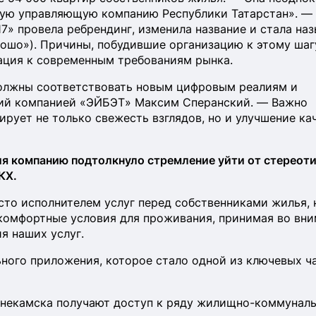
шую управляющую компанию Республики Татарстан». —
» провела ребрендинг, изменила название и стала наз
рошо»). Причины, побудившие организацию к этому шаг
ация к современным требованиям рынка.
лжны соответствовать новым цифровым реалиям и
ий компанией «ЭЙБЭТ» Максим Сперанский. — Важно
ирует не только свежесть взглядов, но и улучшение ка
ия компанию подтолкнуло стремление уйти от стереоти
КХ.
сто исполнителем услуг перед собственниками жилья, 
 комфортные условия для проживания, принимая во вн
я наших услуг.
ного приложения, которое стало одной из ключевых ч
некамска получают доступ к ряду жилищно-коммунал