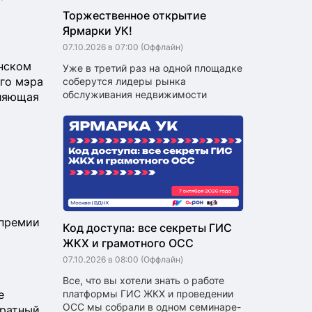
Торжественное открытие
Ярмарки УК!
07.10.2026 в 07:00
(Оффлайн)
а
нском
Уже в третий раз на одной площадке
го мэра
соберутся лидеры рынка
обслуживания недвижимости
вляющая
 премии
Код доступа: все секреты ГИС
ЖКХ и грамотного ОСС
07.10.2026 в 08:00
(Оффлайн)
Все, что вы хотели знать о работе
е
платформы ГИС ЖКХ и проведении
ОСС мы собрали в одном семинаре-
кратный