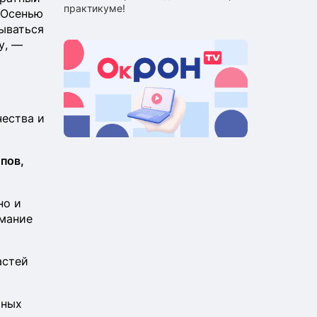
практикуме!
 Осенью
ываться
у, —
чества и
пов,
но и
имание
астей
ьных