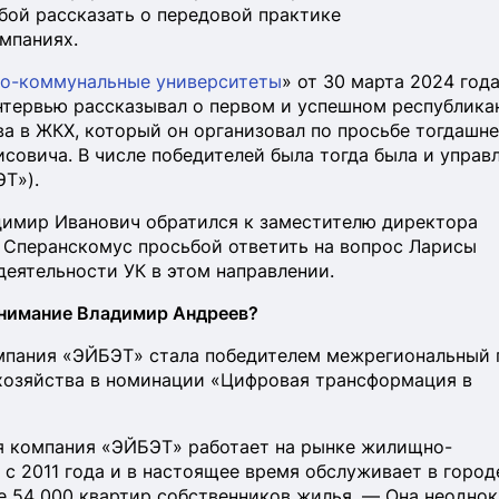
бой рассказать о передовой практике
мпаниях.
о-коммунальные университеты
» от 30 марта 2024 год
нтервью рассказывал о первом и успешном республика
а в ЖКХ, который он организовал по просьбе тогдашне
совича. В числе победителей была тогда была и упра
Т»).
димир Иванович обратился к заместителю директора
Сперанскомус просьбой ответить на вопрос Ларисы
деятельности УК в этом направлении.
внимание Владимир Андреев?
мпания «ЭЙБЭТ» стала победителем межрегиональный
хозяйства в номинации «Цифровая трансформация в
 компания «ЭЙБЭТ» работает на рынке жилищно-
с 2011 года и в настоящее время обслуживает в город
е 54 000 квартир собственников жилья. — Она неодно