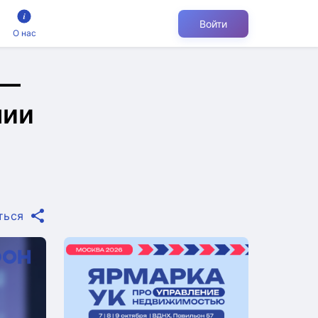
Войти
О нас
 —
нии
ться