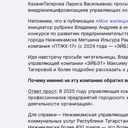
КазаниТагирова Лариса Васильевнас прось
внедренияцифровизациив управляющих ко
Напомним, что в публикации «
Мои жилищн
инициатор рубрики Владимир Андреев в и
конкурсе по развитию предпринимательств
города Нижнекамска Метшина Ильсура Раи
компания «ПТЖХ-17» (с 2024 года — «ЭЙБЭ
Идя навстречу просьбе читательницы, Вла
управляющей компании «ЭЙБЭТ» Максиму 
Тагировой и более подробно рассказать о 
Почему именно на эту компанию обратил 
Ответ прост:
В 2025 году управляющая ко
профессионалов предприятий городского 
деятельности организаций».
Для справки— Нижнекамская управляющая
коммунальных услуг Республики Татарстан 
Нижнекамске более 400 домов — это боле