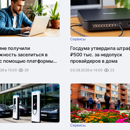
ы
Сервисы
яне получили
Госдума утвердила штра
жность заселиться в
₽500 тыс. за недопуск
 с помощью платформы
провайдеров в дома
"
26 в 15:00
29
03.08.2026 в 14:00
23
ы
Сервисы