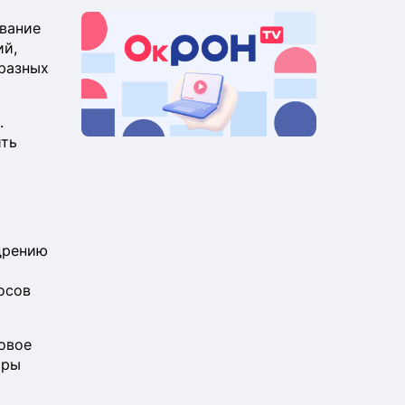
ивание
ий,
 разных
.
ить
дрению
осов
овое
фры