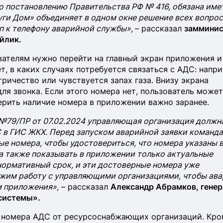
о постановлению Правительства РФ № 416, обязана име
ги Дом» объединяет в одном окне решение всех вопрос
п к телефону аварийной службы»,
– рассказал
замминис
йлик.
вателям нужно перейти на главный экран приложения и
, в каких случаях потребуется связаться с АДС: напри
тричество или чувствуется запах газа. Внизу экрана
ля звонка. Если этого номера нет, пользователь может
рить наличие номера в приложении важно заранее.
№79/ПР от 07.02.2024 управляющая организация должн
 в ГИС ЖКХ. Перед запуском аварийной заявки команда
е номера, чтобы удостовериться, что номера указаны 
 а также показывать в приложении только актуальные
нормативный срок, и эти достоверные номера уже
лжим работу с управляющими организациями, чтобы ав
м приложения»,
– рассказал
Александр Абрамков, гене
системы».
 номера АДС от ресурсоснабжающих организаций. Кро