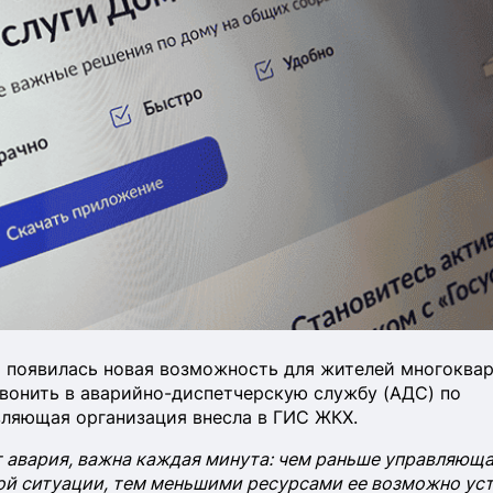
 появилась новая возможность для жителей многоква
звонить в аварийно-диспетчерскую службу (АДС) по
вляющая организация внесла в ГИС ЖКХ.
 авария, важна каждая минута: чем раньше управляющ
ной ситуации, тем меньшими ресурсами ее возможно уст