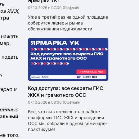
Ярмарки УК!
ть
07.10.2026 в 07:00
(Оффлайн)
ов ЖКХ,
Уже в третий раз на одной площадке
тра
соберутся лидеры рынка
обслуживания недвижимости
 нажать
мер,
 подать
а
Код доступа: все секреты ГИС
верно и
ЖКХ и грамотного ОСС
07.10.2026 в 08:00
(Оффлайн)
арийные
Все, что вы хотели знать о работе
ральный
платформы ГИС ЖКХ и проведении
ОСС мы собрали в одном семинаре-
практикуме!
ме того,