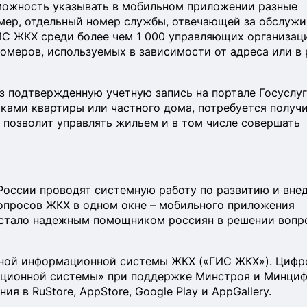
можность указывать в мобильном приложении разные
мер, отдельный номер службы, отвечающей за обслуж
ИС ЖКХ среди более чем 1 000 управляющих организац
 номеров, используемых в зависимости от адреса или в
 подтвержденную учетную запись на портале Госуслуг
ками квартиры или частного дома, потребуется получ
й позволит управлять жильем и в том числе совершать
оссии проводят системную работу по развитию и вне
опросов ЖКХ в одном окне – мобильного приложения
е стало надежным помощником россиян в решении вопр
нной информационной системы ЖКХ («ГИС ЖКХ»). Цифр
ационной системы» при поддержке Минстроя и Минци
я в RuStore, AppStore, Google Play и AppGallery.