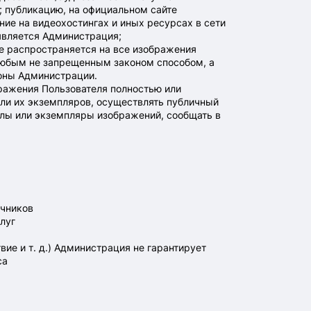
ы; публикацию, на официальном сайте
ние на видеохостингах и иных ресурсах в сети
является Администрация;
ие распространяется на все изображения
 любым не запрещенным законом способом, а
роны Администрации.
ражения Пользователя полностью или
или их экземпляров, осуществлять публичный
алы или экземпляры изображений, сообщать в
очников
луг
ие и т. д.) Администрация не гарантирует
са