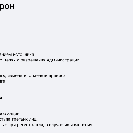
орон
занием источника
их целях с разрешения Администрации
ть, изменять, отменять правила
йте
н
нформации
ступа третьих лиц
ые при регистрации, в случае их изменения