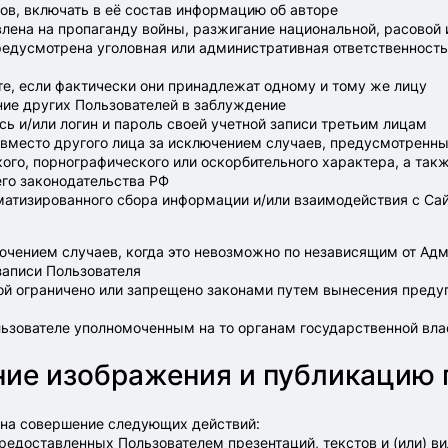
ов, включать в её состав информацию об авторе
лена на пропаганду войны, разжигание национальной, расовой 
редусмотрена уголовная или административная ответственность
йте, если фактически они принадлежат одному и тому же лицу
ние других Пользователей в заблуждение
сь и/или логин и пароль своей учетной записи третьим лицам
и вместо другого лица за исключением случаев, предусмотренн
кого, порнографического или оскорбительного характера, а та
го законодательства РФ
оматизированного сбора информации и/или взаимодействия с Са
лючением случаев, когда это невозможно по независящим от Ад
записи Пользователя
ой ограничено или запрещено законами путем вынесения преду
ьзователе уполномоченным на то органам государственной вла
ние изображения и публикацию 
 на совершение следующих действий:
 предоставленных Пользователем презентаций, текстов и (или) 