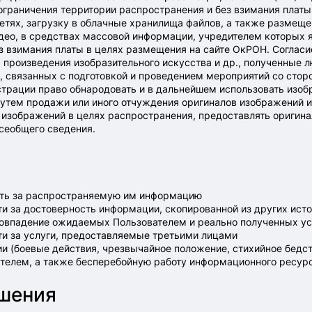
з ограничения территории распространения и без взимания плат
етях, загрузку в облачные хранилища файлов, а также размеще
део, в средствах массовой информации, учредителем которых 
ез взимания платы в целях размещения на сайте ОкРОН. Соглас
, произведения изобразительного искусства и др., полученные
, связанных с подготовкой и проведением мероприятий со сто
трации право обнародовать и в дальнейшем использовать изоб
путем продажи или иного отчуждения оригиналов изображений 
 изображений в целях распространения, предоставлять оригин
всеобщего сведения.
ость за распространяемую им информацию
ти за достоверность информации, скопированной из других ист
есовпадение ожидаемых Пользователем и реально полученных ус
ти за услуги, предоставляемые третьими лицами
и (боевые действия, чрезвычайное положение, стихийное бедств
телем, а также бесперебойную работу информационного ресур
ашения